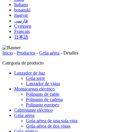
Italiano
bosanski
magyar
فارسی
Cymraeg
Français
日本語
Inicio
-
Productos
-
Grúa aérea
-
Detalles
Categoría de producto
Lanzador de haz
Grúa torre
Lanzador de vigas
Montacargas eléctrico
Polipasto de cable
Polipasto de cadena
Polipasto europeo
Cabrestante eléctrico
Grúa aérea
Grúa aérea de una sola viga
Grúa aérea de dos vigas
Grúa pórtico