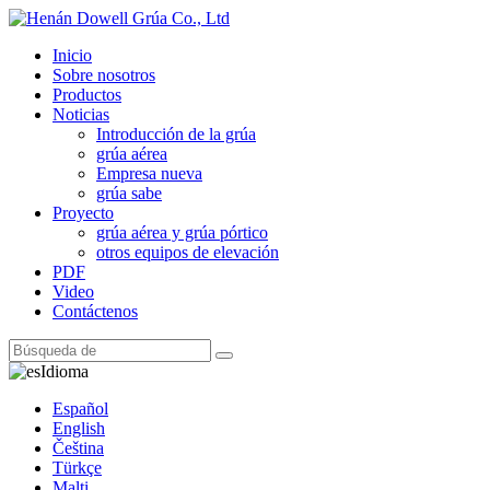
Inicio
Sobre nosotros
Productos
Noticias
Introducción de la grúa
grúa aérea
Empresa nueva
grúa sabe
Proyecto
grúa aérea y grúa pórtico
otros equipos de elevación
PDF
Video
Contáctenos
Idioma
Español
English
Čeština
Türkçe
Malti